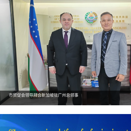
市贸促会领导拜会新加坡驻广州总领事
链通全球，广州有“招”——11家穗企组团亮相第四届链博会
广州市贸促会成功举办中国（广州）—美国金融服务业政企圆桌交
市贸促会会见印度驻广州总领事
市贸促会拜会葡萄牙驻广州总领事
会等系列活动