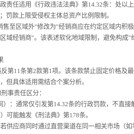
政责任适用《行政违法法典》第14.32条：处以
卢布；罚款上限受侵权主体总资产比例限制。
销售至区域外"修改为"经销商应在约定区域内积
域经销商"。该表述软化地域限制，避免构成"绝对
果
违反第11条第2款第1项。该条款禁止固定价格及
，但具体适用需结合个案分析。
的刑事责任区分：
间）：通常仅引发第14.32条的行政罚款，不直
间）可能触发《刑法典》第
178条。
：若供应商同时通过直营渠道在同一相关市场（如