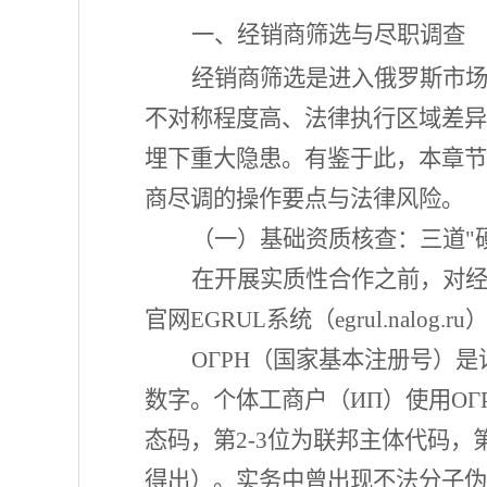
一、经销商筛选与尽职调查
经销商筛选是进入俄罗斯市
不对称程度高、法律执行区域差异
埋下重大隐患。有鉴于此，本章节
商尽调的操作要点与法律风险。
（一）基础资质核查：三道
"
在开展实质性合作之前，对
官网
EGRUL系统（egrul.na
ОГРН（国家基本注册号）是识
数字。个体工商户（ИП）使用ОГ
态码，第2-3位为联邦主体代码，
得出）。实务中曾出现不法分子伪