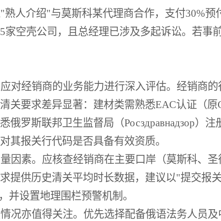
过
"熟人介绍"与莫斯科某代理商合作，支付30%
5家空壳公司，且总经理已涉及多起诉讼。若事
步应对经销商的业务能力进行深入评估。经销商的
清关要求差异显著：建材类需熟悉
EAC认证（原
俄罗斯联邦卫生监督局（Росздравнадзор
对其报关行代码是否具备有效资质。
考量因素。应核查经销商在主要口岸（莫斯科、圣
求提供历史清关平均时长数据，建议以
"提交报
控，并设置地理围栏预警机制。
置情况亦值得关注。优先选择配备俄语法务人员及