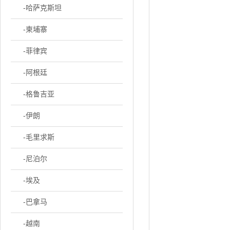
-哈萨克斯坦
-柬埔寨
-菲律宾
-阿根廷
-格鲁吉亚
-伊朗
-毛里求斯
-尼泊尔
-埃及
-巴拿马
-越南