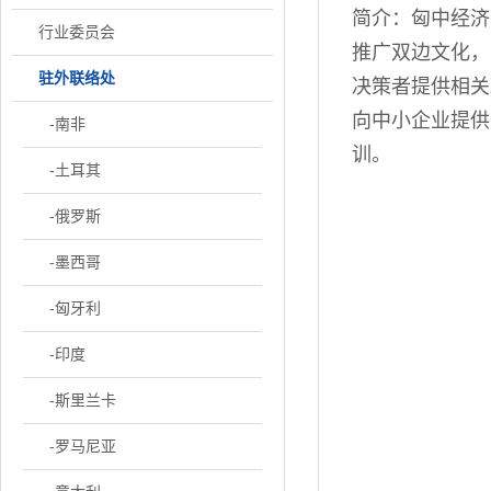
简介：匈中经济
行业委员会
推广双边文化，
驻外联络处
决策者提供相关
向中小企业提供
-南非
训。
-土耳其
-俄罗斯
-墨西哥
-匈牙利
-印度
-斯里兰卡
-罗马尼亚