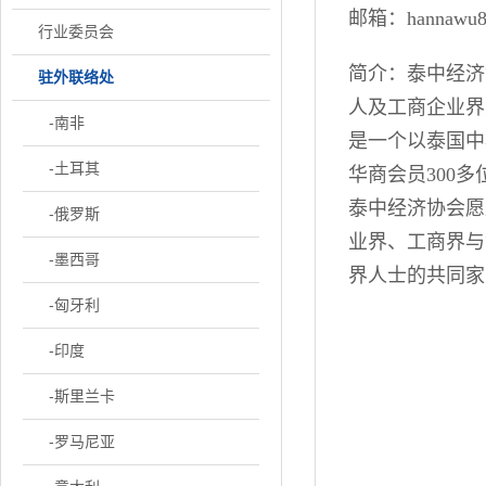
邮箱：hannawu8
行业委员会
简介：泰中经济协会（
驻外联络处
人及工商企业界
-南非
是一个以泰国中
-土耳其
华商会员300
泰中经济协会愿
-俄罗斯
业界、工商界与
-墨西哥
界人士的共同家
-匈牙利
-印度
-斯里兰卡
-罗马尼亚