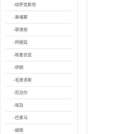
-哈萨克斯坦
-柬埔寨
-菲律宾
-阿根廷
-格鲁吉亚
-伊朗
-毛里求斯
-尼泊尔
-埃及
-巴拿马
-越南